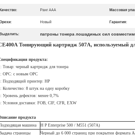
Качество:
Ранг AAA
Массовая упа
Орехи:
Новый
Гарантия:
патроны тонера лошадиных сил совмести
Выделить:
CE400A Тонирующий картридж 507A, используемый для
Спецификация продукта:
1: Товар: черный картридж для тонера
2: OPC: с новым OPC
3: Подходящий принтер: HP
4: Количество: 8 штук на одну коробку
5: Уровень дефектов: менее 0,7%
6: Условия доставки: FOB, CIF, CFR, EXW
Описание продукта
Подходящая машина
H P Enterprise 500 / M551 (507A)
Выдача страницы
Черный до 6 000 страниц при покрытии формата А