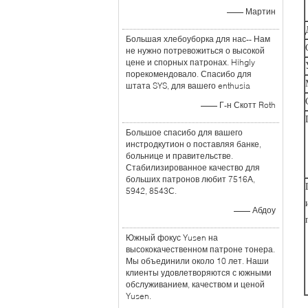
—— Мартин
Большая хлебоуборка для нас-- Нам
не нужно потревожиться о высокой
цене и спорных патронах. Hihgly
порекомендовало. Спасибо для
штата SYS, для вашего enthusia
—— Г-н Скотт Roth
Большое спасибо для вашего
инстродкутион о поставляя банке,
больнице и правительстве.
Стабилизированное качество для
больших патронов любит 7516А,
5942, 8543С.
—— Абдоу
Южный фокус Yusen на
высококачественном патроне тонера.
Мы объединили около 10 лет. Наши
клиенты удовлетворяются с южными
обслуживанием, качеством и ценой
Yusen.