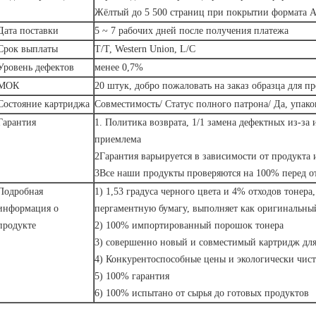
Жёлтый до 5 500 страниц при покрытии формата 
Дата поставки
5 ~ 7 рабочих дней после получения платежа
Срок выплаты
T/T, Western Union, L/C
Уровень дефектов
менее 0,7%
МОК
20 штук, добро пожаловать на заказ образца для п
Состояние картриджа
Совместимость/ Статус полного патрона/ Да, упако
Гарантия
1. Политика возврата, 1/1 замена дефектных из-за 
приемлема
2Гарантия варьируется в зависимости от продукта 
3Все наши продукты проверяются на 100% перед о
Подробная
1) 1,53 градуса черного цвета и 4% отходов тонера
информация о
пергаментную бумагу, выполняет как оригинальны
продукте
2) 100% импортированный порошок тонера
3) совершенно новый и совместимый картридж для
4) Конкурентоспособные цены и экологически чис
5) 100% гарантия
6) 100% испытано от сырья до готовых продуктов