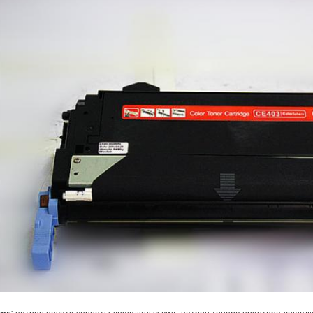
,
тег: