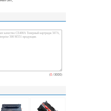
иных сил
(
0
/ 3000)