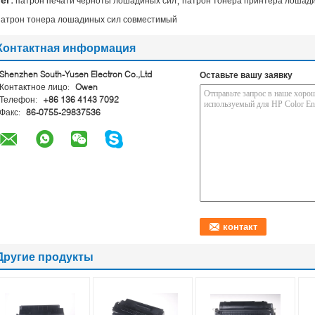
патрон печати черноты лошадиных сил
патрон тонера принтера лошад
патрон тонера лошадиных сил совместимый
Контактная информация
Shenzhen South-Yusen Electron Co.,Ltd
Оставьте вашу заявку
Контактное лицо:
Owen
Телефон:
+86 136 4143 7092
Факс:
86-0755-29837536
Другие продукты