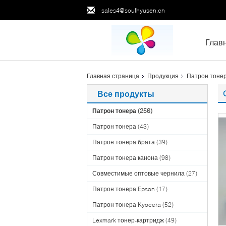
sales4@southyusen.cn
Глав
Главная страница
Продукция
Патрон тоне
Все продукты
Патрон тонера
(256)
Патрон тонера
(43)
Патрон тонера брата
(39)
Патрон тонера канона
(98)
Совместимые оптовые чернила
(27)
Патрон тонера Epson
(17)
Патрон тонера Kyocera
(52)
Lexmark тонер-картридж
(49)