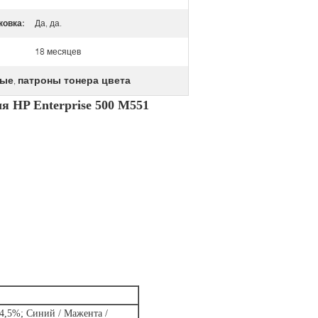
ковка:
Да, да.
18 месяцев
мые
патроны тонера цвета
,
 HP Enterprise 500 M551
4,5%; Синий / Мажента /