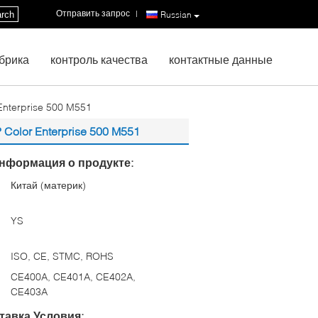
Отправить запрос
|
rch
Russian
брика
контроль качества
контактные данные
nterprise 500 M551
lor Enterprise 500 M551
нформация о продукте:
Китай (материк)
:
YS
ISO, CE, STMC, ROHS
CE400A, CE401A, CE402A,
CE403A
тавка Условия: