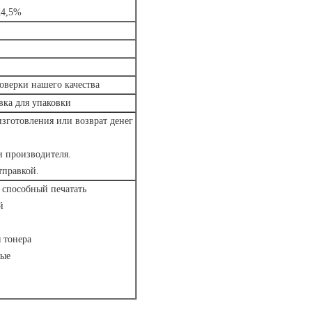
А4,5%
роверки нашего качества
вка для упаковки
изготовления или возврат денег
и производителя.
тправкой.
, способный печатать
й
 тонера
тые