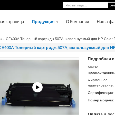
Sea
ная страница
Продукция
О Компании
Наша фа
CE400A Тонерный картридж 507A, используемый для HP Color E
ра
CE400A Тонерный картридж 507A, используемый для HP Co
Подробная и
Место
происхождения
Фирменное
наименование:
Сертификация:
Номер модели:
Оплата и дос