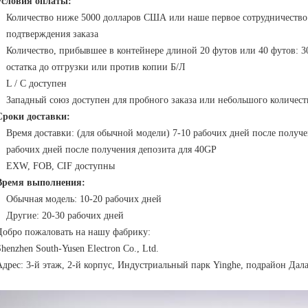
Условия оплаты:
Количество ниже 5000 долларов США или наше первое сотрудничество: 
подтверждения заказа
Количество, прибывшее в контейнере длиной 20 футов или 40 футов: 
остатка до отгрузки или против копии Б/Л
L / C доступен
Западный союз доступен для пробного заказа или небольшого количест
Сроки доставки:
Время доставки: (для обычной модели) 7-10 рабочих дней после получ
рабочих дней после получения депозита для 40GP
EXW, FOB, CIF доступны
Время выполнения:
Обычная модель: 10-20 рабочих дней
Другие: 20-30 рабочих дней
Добро пожаловать на нашу фабрику:
Shenzhen South-Yusen Electron Co., Ltd.
Адрес: 3-й этаж, 2-й корпус, Индустриальный парк Yinghe, подрайон Дал