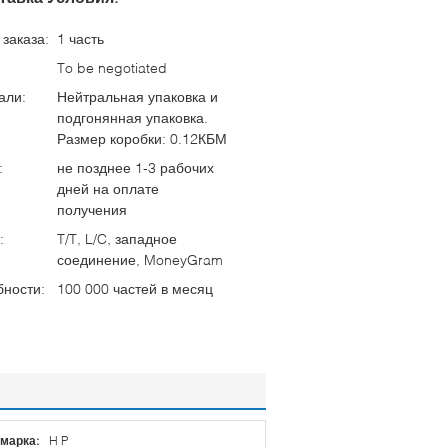
заказа:
1 часть
To be negotiated
али:
Нейтральная упаковка и
подгонянная упаковка.
Размер коробки: 0.12КБМ
:
не позднее 1-3 рабочих
дней на оплате
получения
:
T/T, L/C, западное
соединение, MoneyGram
бности:
100 000 частей в месяц
марка:
H P