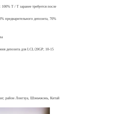
100% T / T заранее требуется после
30% предварительного депозита, 70%
ва
ения депозита для LCL/20GP; 10-15
анг, район Лонгхуа, Шэньчжэнь, Китай