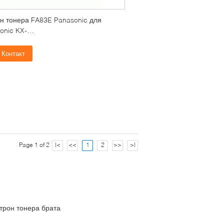
н тонера FA83E Panasonic для
onic KX-
41/543CN/653CN/663CN/668CN
Контакт
Page 1 of 2
|<
<<
1
2
>>
>|
трон тонера брата