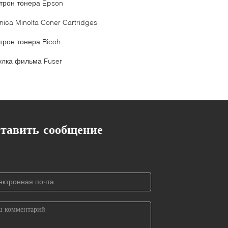
трон тонера Epson
nica Minolta Coner Cartridges
трон тонера Ricoh
улка фильма Fuser
тавить сообщение