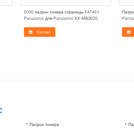
5000 патрон тонера страницы FAT451
Патро
Panasonic для Panasonic KX-MB3020
Panas
FLM5
Контакт
и：
Патрон тонера
Па