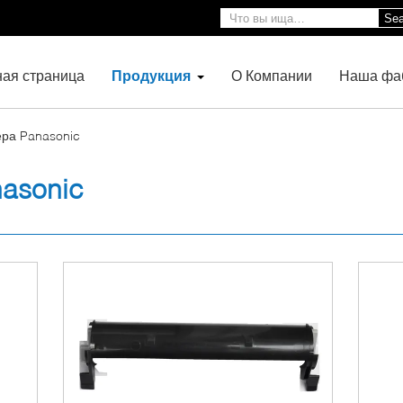
Sea
ная страница
Продукция
О Компании
Наша фа
ера Panasonic
asonic