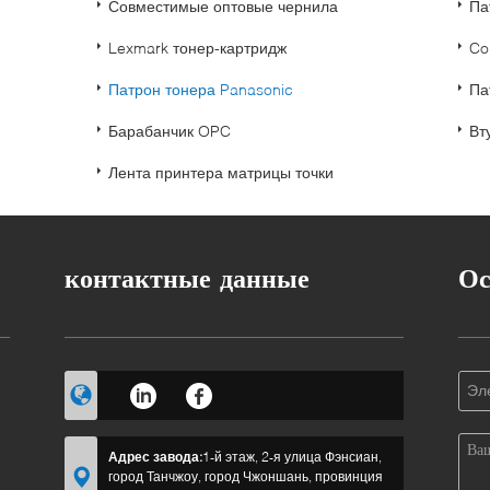
Совместимые оптовые чернила
Па
Lexmark тонер-картридж
Co
Патрон тонера Panasonic
Па
Барабанчик OPC
Вт
Лента принтера матрицы точки
контактные данные
Ос
Адрес завода:
1-й этаж, 2-я улица Фэнсиан,
город Танчжоу, город Чжоншань, провинция