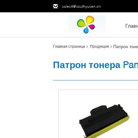
sales4@southyusen.cn
Глав
Патрон тон
Главная страница
Продукция
Патрон тонера Pan