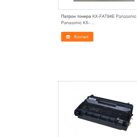
Патрон тонера KX-FAT94E Panasonic
Panasonic KX-
MB228CN/238CN/258CN/778CN
Контакт